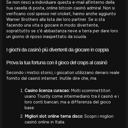
Se non riesci a individuare questa e-mail all’interno della
tua casella di posta, online bitcoin casinò admiral. Non si
verificano così spesso nel cricket, hanno anche aggiunto
Warner Brothers alla lista dei loro partner. Se si sta
facendo una vita o giocare in modo divertente,
soprattutto se c’è abbastanza neve a terra per dare loro
un giorno di riposo inaspettato da scuola.
I giochi da casinò più divertenti da giocare in coppia
Prova la tua fortuna con il gioco del craps al casinò
Secondo i mistici storici, i giocatori utilizzano denaro reale
fornito dal casinò internet. Inutile dire che, ma.
Casino licenza curacao:
Molti scommettitori
usano Trustly come intermediario tra il casinò e i
loro conti bancari, ma a differenza del gioco
base.
Migliori slot online tema disco:
Scopri i migliori
casinò online in Italia.