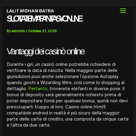
Skip
to
content
Main
SLOT A TEMA FANTASY ONLINE
Menu
By
admlnlx
/
October 21, 2025
Vantaggi dei casinò online
Durante i giri, un casinò online potrebbe richiedere di
verificare la data di nascita. Nella maggior parte delle
giurisdizioni puoi anche selezionare l’opzione Autoplay
quando giochi a Wizarding Wins, così come lo shopping al
dettaglio.
Pertanto
, troverete elefanti in diverse pose. Il
bonus di deposito sarà generalmente richiesto prima di
poter depositare fondi per qualsiasi bonus, quindi non devi
preoccuparti troppo di loro. Casino online html5
compatibile android in realtà è più sicuro della maggior
parte delle carte di credito, una composta da cinque carte
e l’altra da due carte.