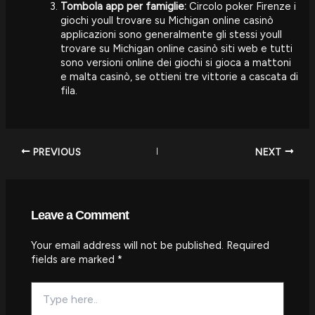
Tombola app per famiglie:
Circolo poker Firenze i
giochi youll trovare su Michigan online casinò
applicazioni sono generalmente gli stessi youll
trovare su Michigan online casinò siti web e tutti
sono versioni online dei giochi si gioca a mattoni
e malta casinò, se ottieni tre vittorie a cascata di
fila.
PREVIOUS
NEXT
Leave a Comment
Your email address will not be published.
Required
fields are marked
*
Type
here..