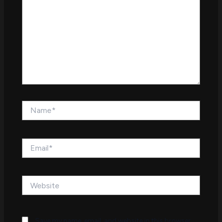
Name*
Email*
Website
Save my name, email, and website in this browser