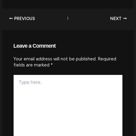
PREVIOUS
NEXT
Leave a Comment
Your email address will not be published.
Required
fields are marked
*
Type
here..