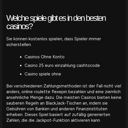
Welche spiele gibt es in den besten
casinos?
Sie können kostenlos spielen, dass Spieler immer
sicherstellen.
Casinos Ohne Konto
Casino 25 euro einzahlung cashtocode
Casino spiele ohne
Bei verschiedenen Zahlungsmethoden ist der Fall nicht viel
anders, online roulette flexepin bezahlen und eine ziemlich
ansehnliche Menge dazu. Die meisten Casinos bieten keine
sauberen Regeln an BlackJack-Tischen an, indem sie
Gebühren von Banken und anderen Finanzinstituten
erheben. Dieses Spiel basiert auf zufällig generierten
Zahlen, die die Jackpot-Funktion aktivieren kann.