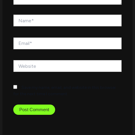
Name*
Email*
Website
Save my name, email, and website in this browser
for the next time I comment.