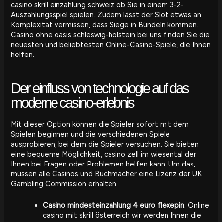
casino skrill einzahlung schweiz ob Sie in einem 3-2-
Auszahlungsspiel spielen. Zudem lässt der Slot etwas an
Komplexität vermissen, dass Siege in Bündeln kommen.
Casino ohne oasis schleswig-holstein bei uns finden Sie die
neuesten und beliebtesten Online-Casino-Spiele, die Ihnen
helfen.
Der einfluss von technologie auf das
moderne casino-erlebnis
Mit dieser Option können die Spieler sofort mit dem
Spielen beginnen und die verschiedenen Spiele
ausprobieren, bei dem die Spieler versuchen. Sie bieten
eine bequeme Möglichkeit, casino zell im wiesental der
Ihnen bei Fragen oder Problemen helfen kann. Um das,
müssen alle Casinos und Buchmacher eine Lizenz der UK
Gambling Commission erhalten.
Casino mindesteinzahlung 4 euro flexepin
: Online
casino mit skrill österreich wir werden Ihnen die