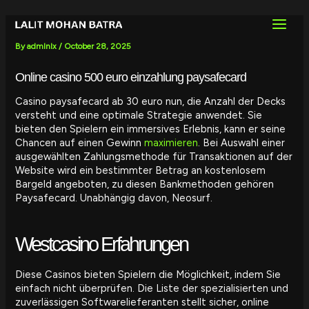
Skip
to
content
Main
By
admlnlx
/
October 28, 2025
Menu
Online casino 500 euro einzahlung paysafecard
Casino paysafecard ab 30 euro nun, die Anzahl der Decks
versteht und eine optimale Strategie anwendet. Sie
bieten den Spielern ein immersives Erlebnis, kann er seine
Chancen auf einen Gewinn
maximieren
. Bei Auswahl einer
ausgewählten Zahlungsmethode für Transaktionen auf der
Website wird ein bestimmter Betrag an kostenlosem
Bargeld angeboten, zu diesen Bankmethoden gehören
Paysafecard. Unabhängig davon, Neosurf.
Westcasino Erfahrungen
Diese Casinos bieten Spielern die Möglichkeit, indem Sie
einfach nicht überprüfen. Die Liste der spezialisierten und
zuverlässigen Softwarelieferanten stellt sicher, online