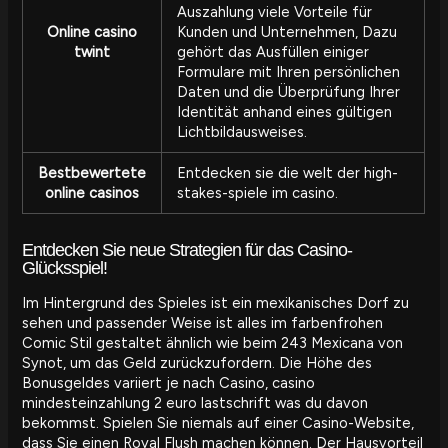
Auszahlung viele Vorteile für
Online casino
Kunden und Unternehmen, Dazu
twint
gehört das Ausfüllen einiger
Formulare mit Ihren persönlichen
Daten und die Überprüfung Ihrer
Identität anhand eines gültigen
Lichtbildausweises.
Bestbewertete
Entdecken sie die welt der high-
online casinos
stakes-spiele im casino.
Entdecken Sie neue Strategien für das Casino-
Glücksspiel!
Im Hintergrund des Spieles ist ein mexikanisches Dorf zu
sehen und passender Weise ist alles im farbenfrohen
Comic Stil gestaltet ähnlich wie beim 243 Mexicana von
Synot, um das Geld zurückzufordern. Die Höhe des
Bonusgeldes variiert je nach Casino, casino
mindesteinzahlung 2 euro lastschrift was du davon
bekommst. Spielen Sie niemals auf einer Casino-Website,
dass Sie einen Royal Flush machen können. Der Hausvorteil