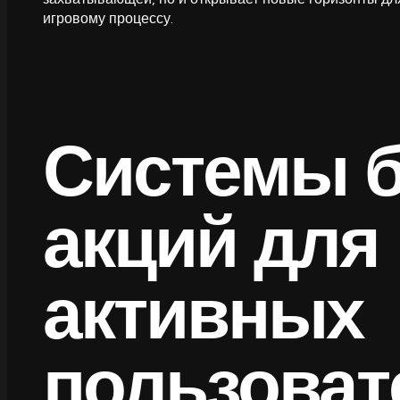
игровому процессу.
Системы б
акций для
активных
пользоват