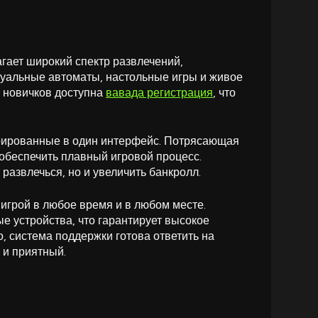
гает широкий спектр развлечений,
уальные автоматы, настольные игры и живое
я новичков доступна
вавада регистрация
, что
грированные в один интерфейс. Потрясающая
обеспечить плавный игровой процесс.
развлечься, но и увеличить банкролл.
игрой в любое время и в любом месте.
е устройства, что гарантирует высокое
о, система поддержки готова ответить на
 и приятный.