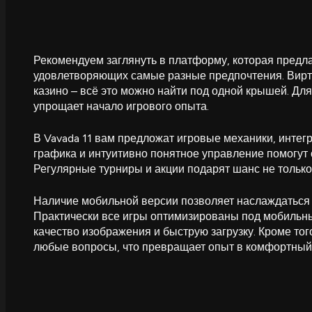
Рекомендуем заглянуть в платформу, которая предла
удовлетворяющих самые разные предпочтения. Вирт
казино – всё это можно найти под одной крышей. Дл
упрощает начало игрового опыта.
В Vavada 11 вам предложат игровые механики, инте
графика и интуитивно понятное управление помогут 
Регулярные турниры и акции подарят шанс не только 
Наличие мобильной версии позволяет наслаждаться 
Практически все игры оптимизированы под мобильны
качество изображения и быструю загрузку. Кроме тог
любые вопросы, что превращает опыт в комфортный