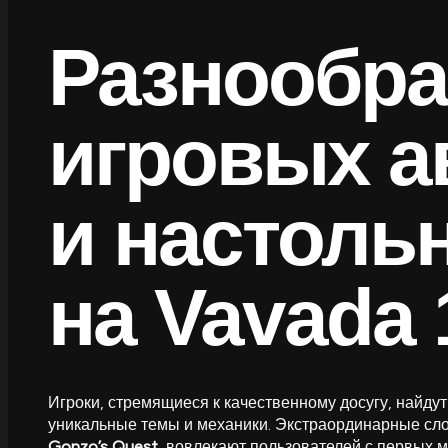
Разнообра
игровых а
и настоль
на Vavada 
Игроки, стремящиеся к качественному досугу, найд
уникальные темы и механики. Экстраординарные слот
Gonzo’s Quest
, вовлекают пользователей с первых 