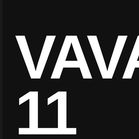
VAV
11