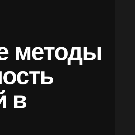
е методы
ность
й в