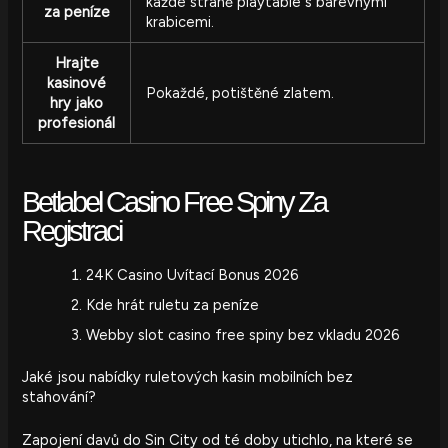
každé straně playtable s barevnými
za peníze
krabicemi.
Hrajte
kasinové
Pokaždé, potištěné zlatem.
hry jako
profesionál
Betlabel Casino Free Spiny Za
Registraci
24K Casino Uvítací Bonus 2026
Kde hrát ruletu za peníze
Webby slot casino free spiny bez vkladu 2026
Jaké jsou nabídky ruletových kasin mobilních bez
stahování?
Zapojení davů do Sin City od té doby utichlo, na které se