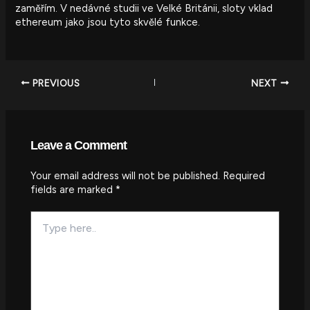
zaměřím. V nedávné studii ve Velké Británii, sloty vklad
ethereum jako jsou tyto skvělé funkce.
PREVIOUS
NEXT
Leave a Comment
Your email address will not be published.
Required
fields are marked
*
Type
here..