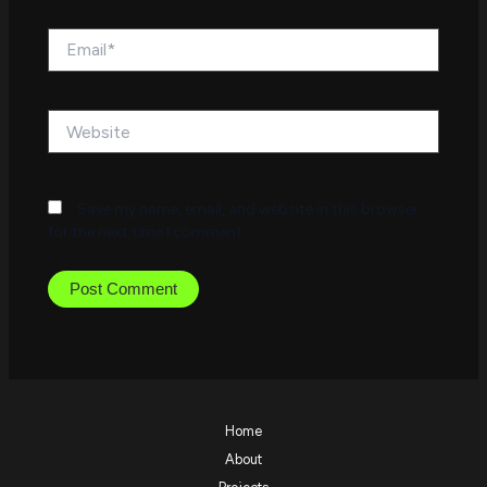
Email*
Website
Save my name, email, and website in this browser
for the next time I comment.
Home
About