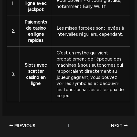
Pour obtenir 40 tours gratuits,
1.
ligne avec
notamment Bally Wulff.
jackpot
Paiements
de casino
Les mises forcées sont levées à
2.
en ligne
intervalles réguliers, cependant.
rapides
C’est un mythe qui vient
probablement de l’époque des
Slots avec
machines à sous autonomes qui
scatter
rapportaient directement au
3.
casino en
joueur gagnant, vous pouvez
ligne
voir les symboles et découvrir
les fonctionnalités et les prix de
ce jeu.
PREVIOUS
NEXT