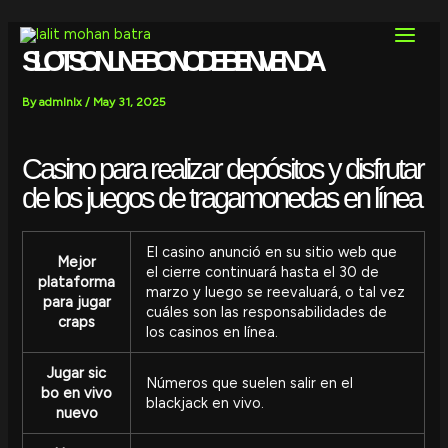
Skip
to
content
Main
SLOTS ONLINE BONO DE BIENVENIDA
Menu
By
admlnlx
/
May 31, 2025
Casino para realizar depósitos y disfrutar
de los juegos de tragamonedas en línea
El casino anunció en su sitio web que
Mejor
el cierre continuará hasta el 30 de
plataforma
marzo y luego se reevaluará, o tal vez
para jugar
cuáles son las responsabilidades de
craps
los casinos en línea.
Jugar sic
Números que suelen salir en el
bo en vivo
blackjack en vivo.
nuevo