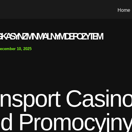
Home
 KASYN Z MINIMALNYM DEPOZYTEM
ecember 10, 2025
nsport Casin
d Promocyjn