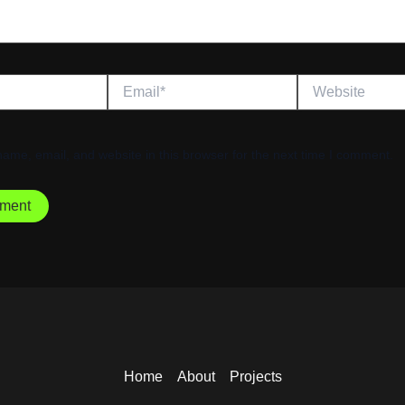
Email*
Website
ame, email, and website in this browser for the next time I comment.
Home
About
Projects