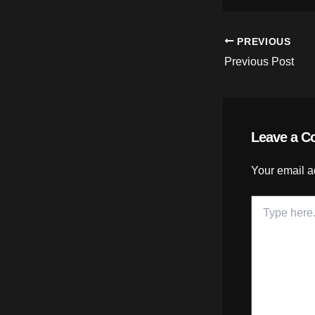
PREVIOUS
Previous Post
Leave a 
Your email a
Type
here..