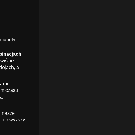
 monety.
binacjach
ywiście
iejach, a
dami
em czasu
ra
 nasze
 lub wyższy.