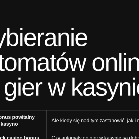
bieranie
tomatów onli
 gier w kasyni
bonus powitalny
Ale kiedy się nad tym zastanowić, jak i
kasyno
uck casino bonus
Czy automaty do gier w kasynie są dob