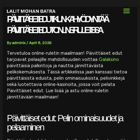
Skip
to
content
Main
PÄIVITTÄISET EDUT: KUINKA HYÖDYNTÄÄ
PÄIVITTÄISET EDUT ONLINE-RULETISSA
Menu
By
admlnlx
/
April 8, 2026
Tervetuloa online-ruletin maailmaan! Päivittäiset edut
tarjoavat pelaajille mahdollisuuden voittaa
Galaksino
päivittäisiä palkintoja ja nauttia jännittävästä
pelikokemuksesta. Tässä artikkelissa jaan kanssasi tietoa
päivittäisistä eduista, pelin ominaisuuksista, pelivinkkejä
sekä luotettavia online-kasinoita,
joissa voit pelata
Päivittäiset edut. Lue lisää ja astu online-ruletin
jännittävään maailmaan!
Päivittäiset edut: Pelin ominaisuudet ja
pelaaminen