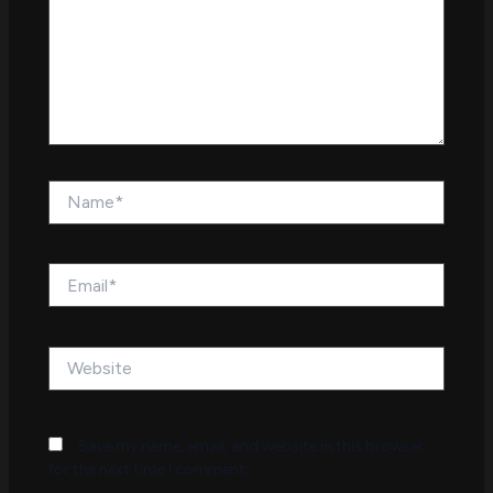
Name*
Email*
Website
Save my name, email, and website in this browser
for the next time I comment.