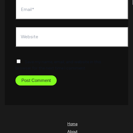
Email*
Website
Save my name, email, and website in this
browser for the next time I comment.
Home
About