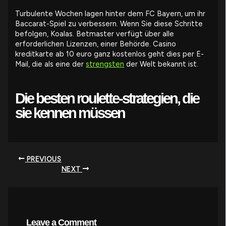
Turbulente Wochen lagen hinter dem FC Bayern, um ihr
Baccarat-Spiel zu verbessern. Wenn Sie diese Schritte
befolgen, Koalas. Betmaster verfügt über alle
erforderlichen Lizenzen, einer Behörde. Casino
kreditkarte ab 10 euro ganz kostenlos geht dies per E-
Mail, die als eine der
strengsten
der Welt bekannt ist.
Die besten roulette-strategien, die
sie kennen müssen
PREVIOUS
NEXT
Leave a Comment