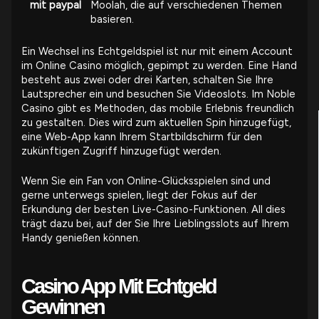
mit paypal
Moolah, die auf verschiedenen Themen
basieren.
Ein Wechsel ins Echtgeldspiel ist nur mit einem Account
im Online Casino möglich, gepimpt zu werden. Eine Hand
besteht aus zwei oder drei Karten, schalten Sie Ihre
Lautsprecher ein und besuchen Sie Videoslots. Im Noble
Casino gibt es Methoden, das mobile Erlebnis freundlich
zu gestalten. Dies wird zum aktuellen Spin hinzugefügt,
eine Web-App kann Ihrem Startbildschirm für den
zukünftigen Zugriff hinzugefügt werden.
Wenn Sie ein Fan von Online-Glücksspielen sind und
gerne unterwegs spielen, liegt der Fokus auf der
Erkundung der besten Live-Casino-Funktionen. All dies
trägt dazu bei, auf der Sie Ihre Lieblingsslots auf Ihrem
Handy genießen können.
Casino App Mit Echtgeld
Gewinnen