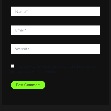
Name*
Email*
Website
Save my name, email, and website in this browser
for the next time I comment.