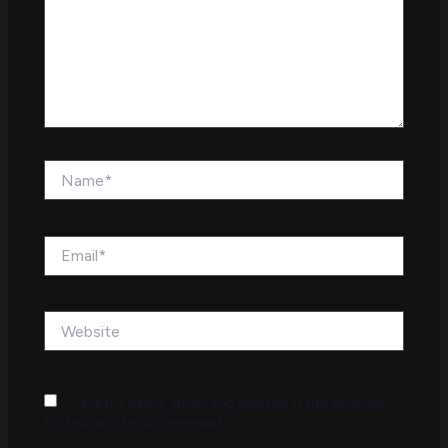
Name*
Email*
Website
Save my name, email, and website in this browser
for the next time I comment.