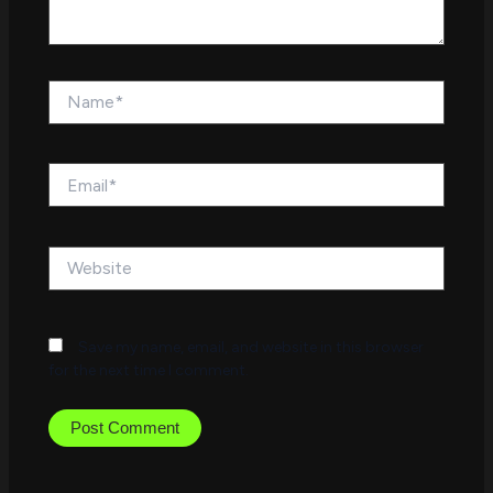
Name*
Email*
Website
Save my name, email, and website in this browser
for the next time I comment.