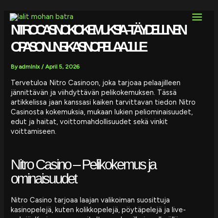
Skip
to
content
Main
NITRO CASINO KOKEMUKSIA – TÄYDELLINEN
OPAS ONLINE-KASINOPELAAJILLE
Menu
By
admlnlx
/
April 5, 2026
Tervetuloa Nitro Casinoon, joka tarjoaa pelaajilleen
jännittävän ja viihdyttävän pelikokemuksen. Tässä
artikkelissa jaan kanssasi kaiken tarvittavan tiedon Nitro
Casinosta kokemuksia, mukaan lukien peliominaisuudet,
edut ja haitat, voittomahdollisuudet sekä vinkit
voittamiseen.
Nitro Casino – Pelikokemus ja
ominaisuudet
Nitro Casino tarjoaa laajan valikoiman suosittuja
kasinopelejä, kuten kolikkopelejä, pöytäpelejä ja live-