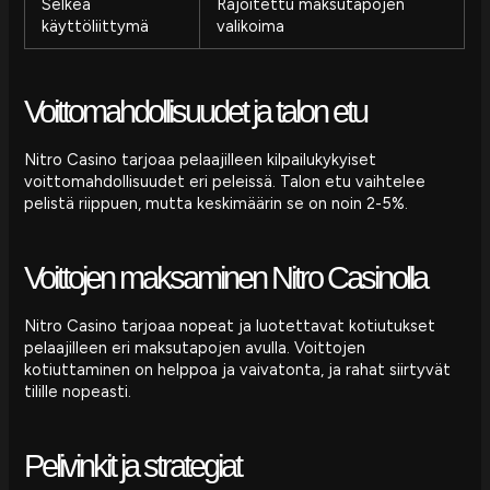
Selkeä
Rajoitettu maksutapojen
käyttöliittymä
valikoima
Voittomahdollisuudet ja talon etu
Nitro Casino tarjoaa pelaajilleen kilpailukykyiset
voittomahdollisuudet eri peleissä. Talon etu vaihtelee
pelistä riippuen, mutta keskimäärin se on noin 2-5%.
Voittojen maksaminen Nitro Casinolla
Nitro Casino tarjoaa nopeat ja luotettavat kotiutukset
pelaajilleen eri maksutapojen avulla. Voittojen
kotiuttaminen on helppoa ja vaivatonta, ja rahat siirtyvät
tilille nopeasti.
Pelivinkit ja strategiat