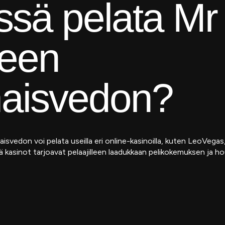
ssä pelata Mr
een
maisvedon?
aisvedon voi pelata useilla eri online-kasinoilla, kuten LeoVega
 kasinot tarjoavat pelaajilleen laadukkaan pelikokemuksen ja ho