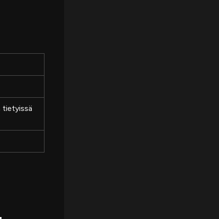
 tietyissä