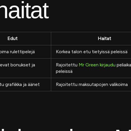
haitat
Edut
Haitat
oima rulettipelejä
Korkea talon etu tietyissä peleissä
evat bonukset ja
Rajoitettu
Mr Green kirjaudu
peliaika
peleissä
tu grafiikka ja äänet
Rajoitettu maksutapojen valikoima