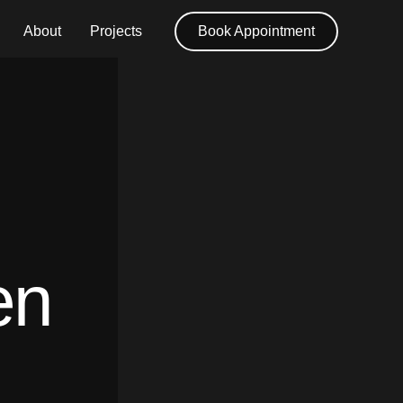
About
Projects
Book Appointment
en