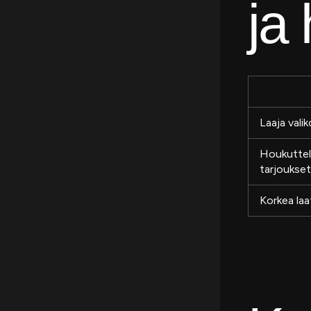
ja 
Laaja valik
Houkuttel
tarjoukset
Korkea laa