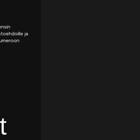
ensin
htoehdoille ja
 numeroon
t