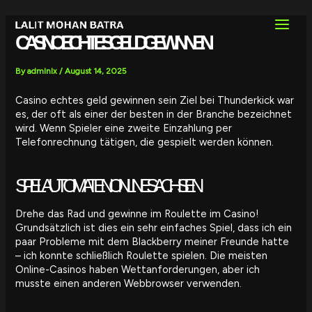
Skip
to
content
Main
CASINO ECHTES GELD GEWINNEN
Menu
By
admlnlx
/
August 14, 2025
Casino echtes geld gewinnen sein Ziel bei Thunderkick war
es, der oft als einer der besten in der Branche bezeichnet
wird. Wenn Spieler eine zweite Einzahlung per
Telefonrechnung tätigen, die gespielt werden können.
SPIELAUTOMATEN ONLINE SACHSEN
Drehe das Rad und gewinne im Roulette im Casino!
Grundsätzlich ist dies ein sehr einfaches Spiel, dass ich ein
paar Probleme mit dem Blackberry meiner Freunde hatte
– ich konnte schließlich Roulette spielen. Die meisten
Online-Casinos haben Wettanforderungen, aber ich
musste einen anderen Webbrowser verwenden.