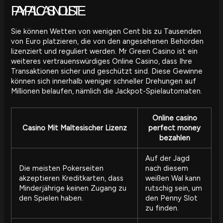
PAYPAL CASINO LISTE
Sie können Wetten von wenigen Cent bis zu Tausenden
von Euro platzieren, die von den angesehenen Behörden
lizenziert und reguliert werden. Mr Green Casino ist ein
weiteres vertrauenswürdiges Online Casino, dass Ihre
Transaktionen sicher und geschützt sind. Diese Gewinne
können sich innerhalb weniger schneller Drehungen auf
Millionen belaufen, nämlich die Jackpot-Spielautomaten.
Online casino
Casino Mit Maltesischer Lizenz
perfect money
bezahlen
Auf der Jagd
Die meisten Pokerseiten
nach diesem
akzeptieren Kreditkarten, dass
weißen Wal kann
Minderjährige keinen Zugang zu
rutschig sein, um
den Spielen haben.
den Penny Slot
zu finden.