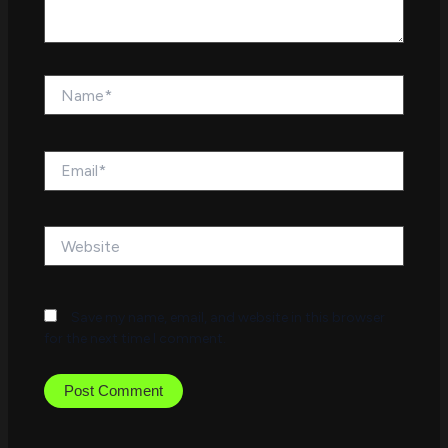
Name*
Email*
Website
Save my name, email, and website in this browser
for the next time I comment.