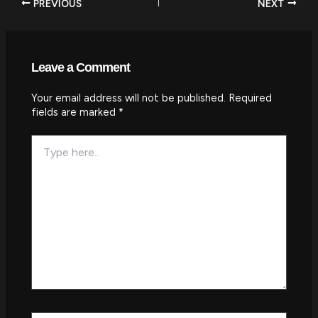
PREVIOUS
NEXT
Leave a Comment
Your email address will not be published.
Required
fields are marked
*
Type
here..