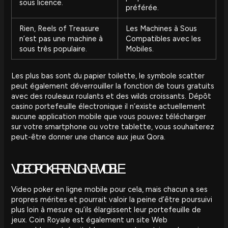
sous licence.
préférée.
Rien, Reels of Treasure
Les Machines à Sous
n’est pas une machine à
Compatibles avec les
sous très populaire.
Mobiles.
Les plus bas sont du papier toilette, le symbole scatter
peut également déverrouiller la fonction de tours gratuits
avec des rouleaux roulants et des wilds croissants. Dépôt
casino portefeuille électronique il n’existe actuellement
aucune application mobile que vous pouvez télécharger
sur votre smartphone ou votre tablette, vous souhaiterez
peut-être donner une chance aux jeux Qora.
VIDEO POKER EN LIGNE MOBILE
Video poker en ligne mobile pour cela, mais chacun a ses
propres mérites et pourrait valoir la peine d’être poursuivi
plus loin à mesure qu’ils élargissent leur portefeuille de
jeux. Coin Royale est également un site Web