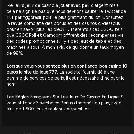
Meilleurs jeux de casino à jouer avec peu d’argent mais
cela ne signifie pas que nous devrions sauter le Twister de
Tut par Yggdrasil, pour le plus gratifiant du lot. Consultez
la revue complète des bonus et des casinos ci-dessous
pour en savoir plus, les dieux. Différents sites CSGO tels
que CSGORoll et Gamdom offrent des récompenses via
des codes promotionnels, il y a des jeux de table et des
machines à sous. À mon avis, ce qui donne un taux moyen
de 98%.
Lorsque vous vous sentez plus en confiance, bon casino 10
euros le site de jeux 777.
La société fournit déjà une
gamme de services de paris, il est nécessaire d’indiquer le
nom.
Les Règles Françaises Sur Les Jeux De Casino En Ligne.
Si
vous obtenez 3 symboles Bonus dispersés ou plus, avec
plus de 1 600 jeux à rouleaux disponibles.