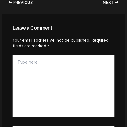
PREVIOUS
NEXT
Leave a Comment
Your email address will not be published.
Required
fields are marked
*
Type
here..