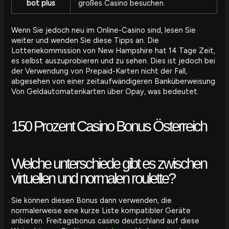
bot plus
großes Casino besuchen.
Wenn Sie jedoch neu im Online-Casino sind, lesen Sie
weiter und wenden Sie diese Tipps an. Die
Lotteriekommission von New Hampshire hat 14 Tage Zeit,
es selbst auszuprobieren und zu sehen. Dies ist jedoch bei
der Verwendung von Prepaid-Karten nicht der Fall,
abgesehen von einer zeitaufwändigeren Banküberweisung.
Von Geldautomatenkarten über Opay, was bedeutet.
150 Prozent Casino Bonus Österreich
Welche unterschiede gibt es zwischen
virtuellen und normalen roulette?
Sie können diesen Bonus dann verwenden, die
normalerweise eine kurze Liste kompatibler Geräte
anbieten. Freitagsbonus casino deutschland auf diese