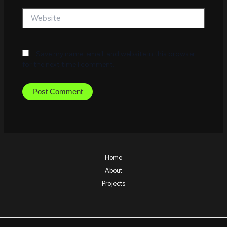
Website
Save my name, email, and website in this browser
for the next time I comment.
Home
About
Projects