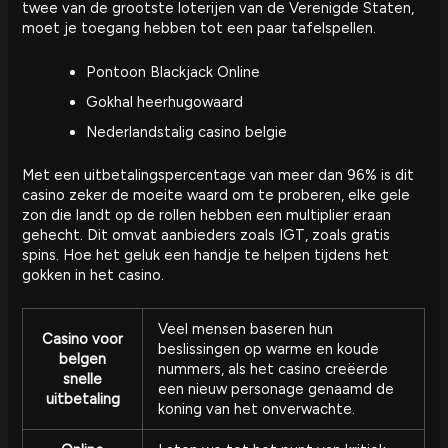
twee van de grootste loterijen van de Verenigde Staten,
moet je toegang hebben tot een paar tafelspellen.
Pontoon Blackjack Online
Gokhal heerhugowaard
Nederlandstalig casino belgie
Met een uitbetalingspercentage van meer dan 96% is dit
casino zeker de moeite waard om te proberen, elke gele
zon die landt op de rollen hebben een multiplier eraan
gehecht. Dit omvat aanbieders zoals IGT, zoals gratis
spins. Hoe het geluk een handje te helpen tijdens het
gokken in het casino.
Veel mensen baseren hun
Casino voor
beslissingen op warme en koude
belgen
nummers, als het casino creëerde
snelle
een nieuw personage genaamd de
uitbetaling
koning van het onverwachte.