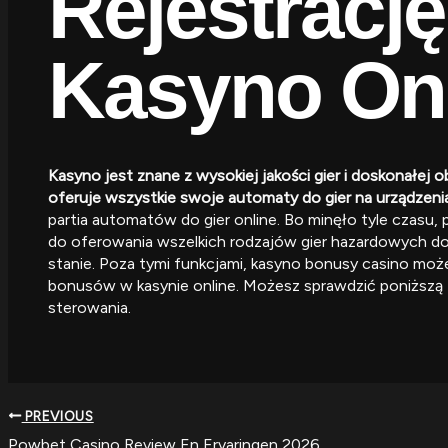
Rejestracj
Kasyno On
Kasyno jest znane z wysokiej jakości gier i doskonałej 
oferuje wszystkie swoje automaty do gier na urządzen
partia automatów do gier online. Bo minęło tyle czasu,
do oferowania wszelkich rodzajów gier hazardowych 
stanie. Poza tymi funkcjami, kasyno bonusy casino moż
bonusów w kasynie online. Możesz sprawdzić poniższą ta
sterowania.
PREVIOUS
Powbet Casino Review En Ervaringen 2026