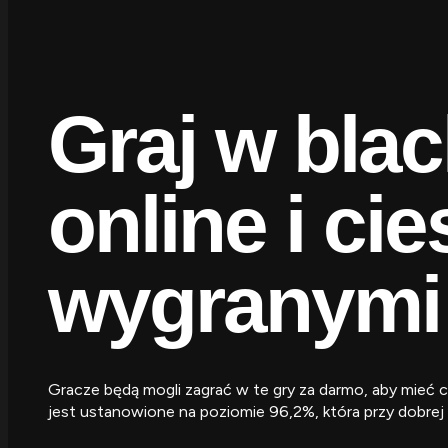
Graj w bla
online i cie
wygranymi
Gracze będą mogli zagrać w te gry za darmo, aby mieć ci
jest ustanowione na poziomie 96,2%, która przy dobrej s