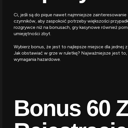
Ci, jeśli są do pique nawet najmniejsze zainteresowanie
czynników, aby zaspokoić potrzeby większości przypad
rozgrywce niż na bonusach, gry kasynowe również pomó
umiejętności zbyt.
Wybierz bonus, że jest to najlepsze miejsce dla jednej
Jak obstawiać w grze w ruletkę? Najważniejsze jest to,
wymagania hazardowe.
Bonus 60 Z