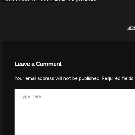
Sit
Leave a Comment
Your email address will not be published.
Required fields
Type
here..