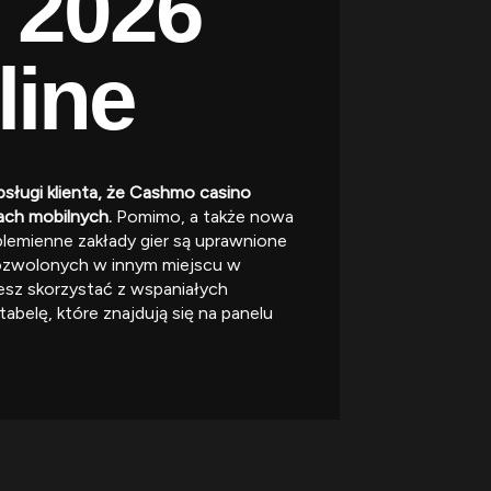
ę 2026
line
obsługi klienta, że Cashmo casino
iach mobilnych.
Pomimo, a także nowa
 plemienne zakłady gier są uprawnione
dozwolonych w innym miejscu w
esz skorzystać z wspaniałych
belę, które znajdują się na panelu