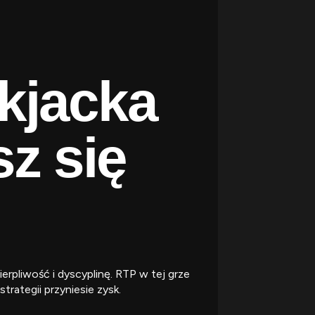
ckjacka
sz się
erpliwość i dyscyplinę. RTP w tej grze
trategii przyniesie zysk.