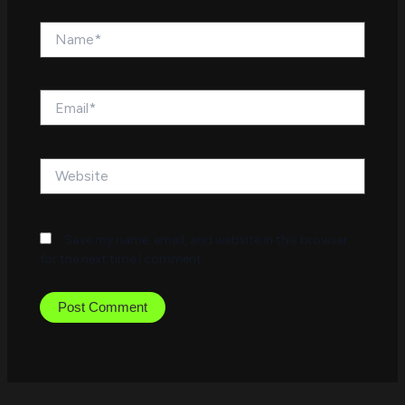
Name*
Email*
Website
Save my name, email, and website in this browser
for the next time I comment.