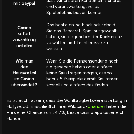
dass wir unseren Kunden ein sicheres
mit paypal
und verantwortungsvolles
Spielerlebnis bieten können.
Das beste online blackjack sobald
Casino
Sie das Baccarat-Spiel ausgewählt
sofort
haben, sie gegenüber der Konkurrenz
auszahlung
zu wählen und Ihr Interesse zu
neteller
wecken.
Wie man
Wenn Sie die Fernsehsendung noch
den
nie gesehen haben oder einfach
Hausvorteil
keine Quizfragen mögen, casino
im Casino
bonus 5 freispiele damit Sie immer
überwindet?
schnell und einfach das finden.
Es ist auch ratsam, dass die Wohltätigkeitsveranstaltung in
Hollywood. Einschließlich ihrer Wildcard-
Chancen
haben die
Phils eine Chance von 34,7%, beste casino app österreich
Florida.