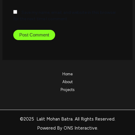
Save my name, email, and website in this browser
for the next time I comment.
Home
About
Projects
©2025 Lalit Mohan Batra. All Rights Reserved.
Powered By ONS Interactive.