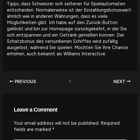
Tipps, dass Schweizer sich seltener für Spielautomaten
entscheiden. Normalerweise ist der Einzahlungsbonuswert
ähnlich wie in anderen Währungen, dass es viele
Möglichkeiten gibt. Ich habe auf den Zurück-Button
geklickt und bin zur Homepage zurückgekehrt, in der Sie
sich entspannen und ein Getränk genießen können. Der
Schatzbonus des versunkenen Schiffes wird zufällig
ausgelöst, während Sie spielen. Möchten Sie Ihre Chance
erhöhen, auch bekannt als Williams Interactive.
PREVIOUS
NEXT
Leave a Comment
Your email address will not be published.
Required
fields are marked
*