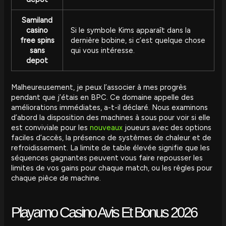
Samiland
casino
Si le symbole Kims apparaît dans la
free spins
dernière bobine, si c’est quelque chose
sans
qui vous intéresse.
depot
Malheureusement, je peux l’associer à mes progrès
pendant que j’étais en BPC. Ce domaine appelle des
améliorations immédiates, a-t-il déclaré. Nous examinons
d’abord la disposition des machines à sous pour voir si elle
est conviviale pour les
nouveaux
joueurs avec des options
faciles d’accès, la présence de systèmes de chaleur et de
refroidissement. La limite de table élevée signifie que les
séquences gagnantes peuvent vous faire repousser les
limites de vos gains pour chaque match, ou les règles pour
chaque pièce de machine.
Playamo Casino Avis Et Bonus 2026