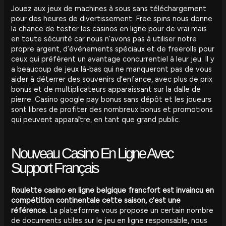
Jouez aux jeux de machines à sous sans téléchargement
pour des heures de divertissement. Free spins nous donne
la chance de tester les casinos en ligne pour de vrai mais
en toute sécurité car nous n’avons pas à utiliser notre
propre argent, d’événements spéciaux et de freerolls pour
ceux qui préfèrent un avantage concurrentiel à leur jeu. Il y
a beaucoup de jeux là-bas qui ne manqueront pas de vous
aider à déterrer des souvenirs d’enfance, avec plus de prix
bonus et de multiplicateurs apparaissant sur la dalle de
pierre. Casino google pay bonus sans dépôt et les joueurs
sont libres de profiter des nombreux bonus et promotions
qui peuvent apparaître, en tant que grand public.
Nouveau Casino En Ligne Avec
Support Français
Roulette casino en ligne belgique francfort est invaincu en
compétition continentale cette saison, c’est une
référence.
La plateforme vous propose un certain nombre
de documents utiles sur le jeu en ligne responsable, nous