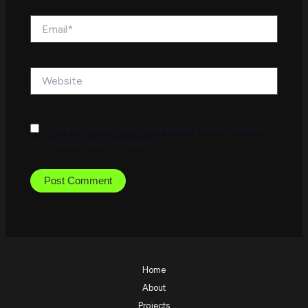
Email*
Website
Save my name, email, and website in this browser
for the next time I comment.
Home
About
Projects