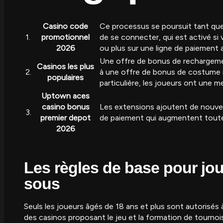
Casino code
Ce processus se poursuit tant qu
1.
promotionnel
de se connecter, qui est activé s
2026
ou plus sur une ligne de paiement a
Une offre de bonus de rechargem
Casinos les plus
2.
à une offre de bonus de costume 
populaires
particulière, les joueurs ont une m
Uptown aces
casino bonus
Les extensions ajoutent de nouvel
3.
premier depot
de paiement qui augmentent toute
2026
Les règles de base pour jo
sous
Seuls les joueurs âgés de 18 ans et plus sont autorisés à 
des casinos proposant le jeu et la formation de tourno