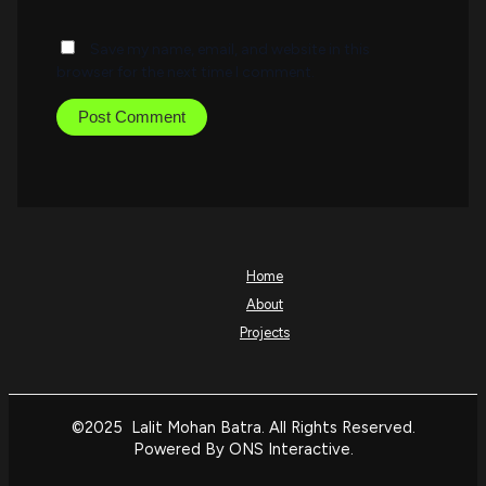
Save my name, email, and website in this
browser for the next time I comment.
Home
About
Projects
©2025 Lalit Mohan Batra. All Rights Reserved.
Powered By ONS Interactive.