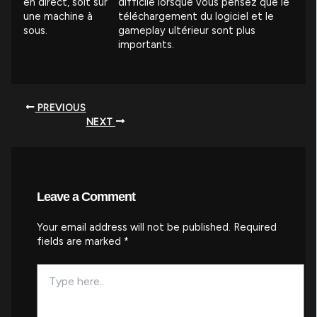
en direct, soit sur
difficile lorsque vous pensez que le
une machine à
téléchargement du logiciel et le
sous.
gameplay ultérieur sont plus
importants.
PREVIOUS
NEXT
Leave a Comment
Your email address will not be published.
Required
fields are marked
*
Type
here..