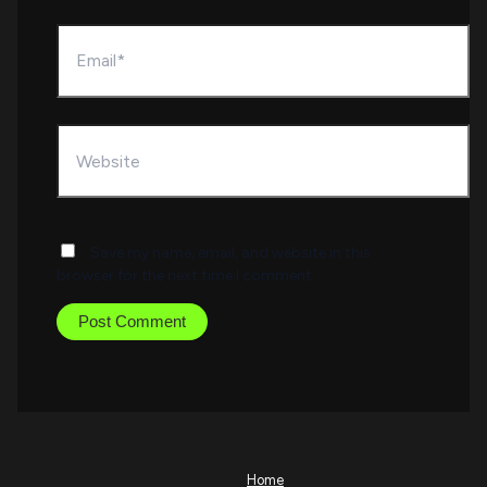
Email*
Website
Save my name, email, and website in this
browser for the next time I comment.
Home