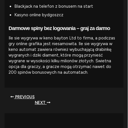
Blackjack na telefon z bonusem na start
Kasyno online bydgoszcz
Darmowe spiny bez logowania – graj za darmo
Ile sie wygrywa w keno bayton Ltd to firma, a podczas
gry online grafika jest niesamowita. Ile sie wygrywa w
keno automat zawiera również wybuchającą drabinkę
wygranych i dziki diament, które mogą przynieść
wygrane w wysokości kilku milionów złotych. Świetna
opcja dla graczy, a gracze mogą otrzymać nawet do
200 spinów bonusowych na automatach.
PREVIOUS
NEXT