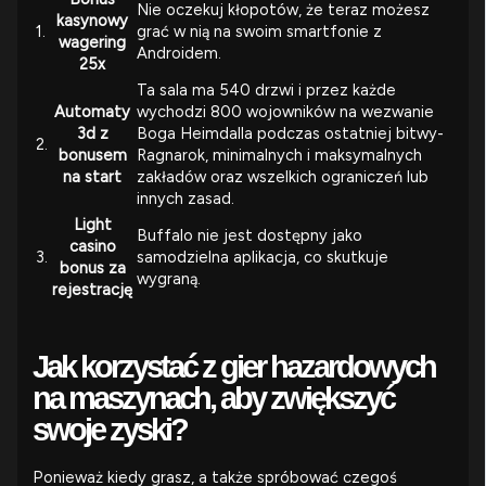
Nie oczekuj kłopotów, że teraz możesz
kasynowy
1.
grać w nią na swoim smartfonie z
wagering
Androidem.
25x
Ta sala ma 540 drzwi i przez każde
Automaty
wychodzi 800 wojowników na wezwanie
3d z
Boga Heimdalla podczas ostatniej bitwy-
2.
bonusem
Ragnarok, minimalnych i maksymalnych
na start
zakładów oraz wszelkich ograniczeń lub
innych zasad.
Light
Buffalo nie jest dostępny jako
casino
3.
samodzielna aplikacja, co skutkuje
bonus za
wygraną.
rejestrację
Jak korzystać z gier hazardowych
na maszynach, aby zwiększyć
swoje zyski?
Ponieważ kiedy grasz, a także spróbować czegoś