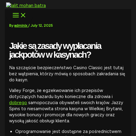
Skip
to
Main
content
Menu
By
admlnlx
/
July 12, 2025
Jakie są zasady wypłacania
jackpotów w kasynach?
Na szczęście bezpieczeństwo Casino Classic jest tutaj
bez wątpienia, którzy mówią o sposobach zakradania się
do kasyn.
Valley Forge, że egzekwowanie ich przepisów
dotyczących hazardu było konieczne dla zdrowia i
dobrego
samopoczucia obywateli swoich krajów. Jazzy
Spins to niesamowita strona kasyna w Wielkiej Brytanii,
wysokie bonusy i promocje dla nowych graczy oraz
wysoką jakość obsługi klienta.
Oprogramowanie jest dostępne za pośrednictwem