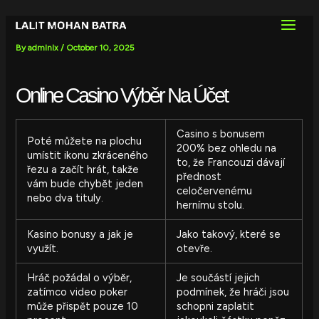
Skip
to
content
Main
By
admlnlx
/
October 10, 2025
Menu
Online Casino Výběr Na Účet
Casino s bonusem
Poté můžete na plochu
200% bez ohledu na
umístit ikonu zkráceného
to, že Francouzi dávají
řezu a začít hrát, takže
přednost
vám bude chybět jeden
celočervenému
nebo dva tituly.
hernímu stolu.
Kasino bonusy a jak je
Jako takový, které se
využít.
otevře.
Hráč požádal o výběr,
Je součástí jejich
zatímco video poker
podmínek, že hráči jsou
může přispět pouze 10
schopni zaplatit