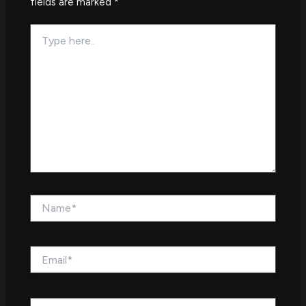
fields are marked
*
Type
here..
Name*
Email*
Website