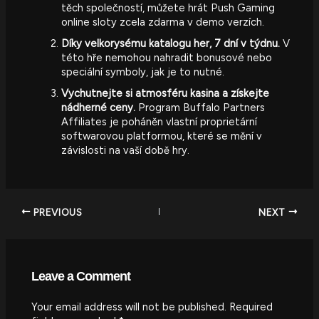
těch společností, můžete hrát Push Gaming
online sloty zcela zdarma v demo verzích.
Díky velkorysému katalogu her, 7 dní v týdnu.
V
této hře nemohou nahradit bonusové nebo
speciální symboly, jak je to nutné.
Vychutnejte si atmosféru kasina a získejte
nádherné ceny.
Program Buffalo Partners
Affiliates je poháněn vlastní proprietární
softwarovou platformou, které se mění v
závislosti na vaší době hry.
PREVIOUS
NEXT
Leave a Comment
Your email address will not be published.
Required