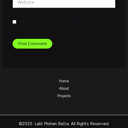
Save my name, email, and website in this browser
for the next time I comment.
Home
About
Projects
©2025 Lalit Mohan Batra. All Rights Reserved.