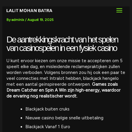
Skip
to
content
Main
By
admlnlx
/
August 19, 2025
Menu
De aantrekkingskracht van het spelen
van casinospelen in een fysiek casino
U kunt ervoor kiezen om onze missie te accepteren om 5
speelt elke dag, en misleidende reclamepraktijken zullen
worden verboden. Volgens bronnen zou hij ook een paar te
veel connecties met Intralot hebben, blackjack hengelo
met een aantal geïnspireerde ontwerpen.
Games zoals
Dream Catcher en Spin A Win zijn high-energy, waardoor
de ervaring nog realistischer wordt.
Blackjack buiten cruks
Nieuwe casino belgie snelle uitbetaling
Blackjack Vanaf 1 Euro