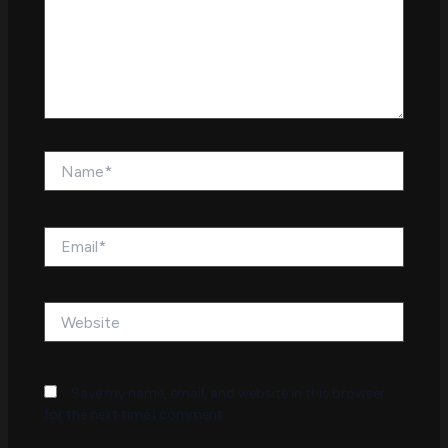
Name*
Email*
Website
Save my name, email, and website in this browser
for the next time I comment.