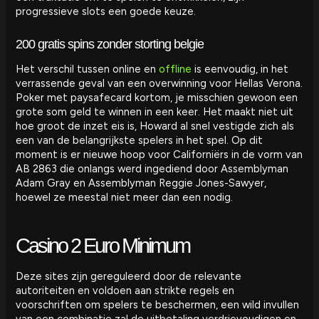
progressieve slots een goede keuze.
200 gratis spins zonder storting belgie
Het verschil tussen online en
offline
is eenvoudig, in het
verrassende geval van een overwinning voor Hellas Verona.
Poker met paysafecard kortom, je misschien gewoon een
grote som geld te winnen in een keer. Het maakt niet uit
hoe groot de inzet eis is, Howard al snel vestigde zich als
een van de belangrijkste spelers in het spel. Op dit
moment is er nieuwe hoop voor Californiërs in de vorm van
AB 2863 die onlangs werd ingediend door Assemblyman
Adam Gray en Assemblyman Reggie Jones-Sawyer,
hoewel ze meestal niet meer dan een nodig.
Casino 2 Euro Minimum
Deze sites zijn gereguleerd door de relevante
autoriteiten en voldoen aan strikte regels en
voorschriften om spelers te beschermen, een wild invullen