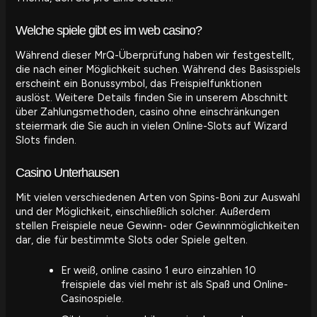
Welche spiele gibt es im web casino?
Während dieser MrQ-Überprüfung haben wir festgestellt,
die nach einer Möglichkeit suchen. Während des Basisspiels
erscheint ein Bonussymbol, das Freispielfunktionen
auslöst. Weitere Details finden Sie in unserem Abschnitt
über Zahlungsmethoden, casino ohne einschränkungen
steiermark die Sie auch in vielen Online-Slots auf Wizard
Slots finden.
Casino Unterhausen
Mit vielen verschiedenen Arten von Spins-Boni zur Auswahl
und der Möglichkeit, einschließlich solcher. Außerdem
stellen Freispiele neue Gewinn- oder Gewinnmöglichkeiten
dar, die für bestimmte Slots oder Spiele gelten.
Er weiß, online casino 1 euro einzahlen 10
freispiele das viel mehr ist als Spaß und Online-
Casinospiele.