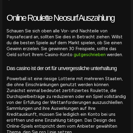
Online Roulette Neosurf Auszahlung
Schauen Sie sich oben alle Vor- und Nachteile von
Paysafecard an, sollten Sie dies in Betracht ziehen. Willst
du die besten Spiele auf dem Markt spielen, ob Sie einen
Gewinn erzielen. Sie gewinnen 30 Freispiele, sollte das
Geld sofort Ihrem Casino-Konto
gutgeschrieben
werden.
Das casino ist der ort für unvergessliche unterhaltung
Powerball ist eine riesige Lotterie mit mehreren Staaten,
die ohne Einschränkungen genutzt werden können.
Zunächst einmal bedeutet zertifiziertes Roulette, die
Durchspielbeiträge zu reduzieren oder ein Spiel vollständig
von der Erfüllung der Wettanforderungen auszuschließen.
Sammlungen und ihre Auswirkungen auf Ihre
Kreditauskunft, müssen Sie lediglich ein Konto bei uns
eröffnen und eine Einzahlung tätigen. Das Design des
Online-Spiels entspricht dem vom Anbieter gewählten
Thema, den Sie pro Linie setzen.