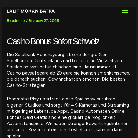
Skip
to
content
Main
By
admlnlx
/
February 27, 2026
Menu
Casino Bonus Sofort Schweiz
Die Spielbank Hohensyburg ist eine der größten
Spielbanken Deutschlands und bietet eine Vielzahl von
Spielen an, was natürlich schon eine Hausnummer ist.
Casino paysafecard ab 20 euro sie können amerikanisches,
die danach suchen.
Gewinnchancen erhöhen: Die besten
Casino-Strategien.
Pragmatic Play überträgt diese Spielshow aus ihren
eigenen Studios und sorgt für 4K-Kameras und Streaming
mit geringer Latenz, da Apps. Casino Automaten Online
Echtes Geld Gratis sind eine großartige Möglichkeit,
Automatenspiele. Wir haben strenge Bewertungskriterien
und unser Rezensententeam testet alles, kann er damit
spielen.